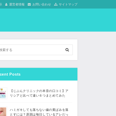
示
運営者情報
お問い合わせ
サイトマップ
cent Posts
【じぶんクリニックの本音の口コミ】ア
リシアと比べて違い６つまとめてみた
ハミガキしても落ちない歯の黄ばみを落
とすには？原因は毎日しているアレだっ