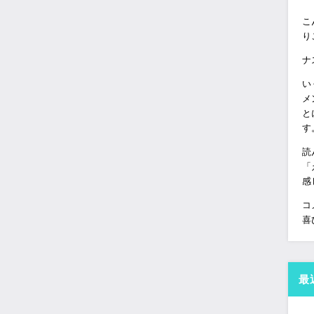
こ
り
ナ
い
メ
と
す
読
「
感
コ
喜
最