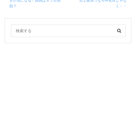
きが気になる！原因はダブル洗
お土産買うなら仲見世じゃな
顔？
く・・