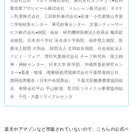
式会社辻野、マルトモ株式会社、株式会社ヨンキュウ●飲料
製造業アサヒビール株式会社、メルシャン株式会社、タカナ
シ乳業株式会社、三田飲料株式会社●給食・小売業狭山市第
二学校給食センター、東毛給食センター、京葉シティーサー
ビス株式会社●病院・福祉、研究機関医療法人鉄蕉会 亀田総
合病院、日本赤十字社 深谷赤十字病院、福井県立病院、医
療法人財団 大和会、財団法人 太田綜合病院、社会福祉法人
クピド・フェア、雪印乳業株式会社 チーズ研究所、国立精
神・神経センター、日本大学 医学部、沖縄県畜産研究セン
ター●畜産・牧場、廃棄物処理場株式会社千葉県食肉公社、
岡田稲男厩舎（日本中央競馬会）、千葉北部酪農農業協同組
合、有限会社平山 平山牧場、荒川区リサイクル事業協同組
合、千住・大森リサイクルセンタ
楽天やアマゾンなど市販されていないので、こちらの公式ペ