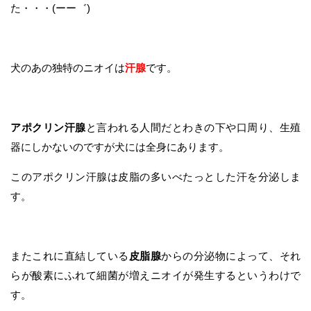
た・・・(ーー゛)
犬のあの独特のニオイは
汗腺
です。
アポクリン汗腺
と言われる人間だとわきの下や口周り、生殖
器にしかないのですが犬には全身にあります。
このアポクリン汗腺は皮脂の多いべたっとした汗を分泌しま
す。
またこれに直結している
皮脂腺
からの分泌物によって、それ
らが酸素にふれて細菌が増えニオイが発生するというわけで
す。