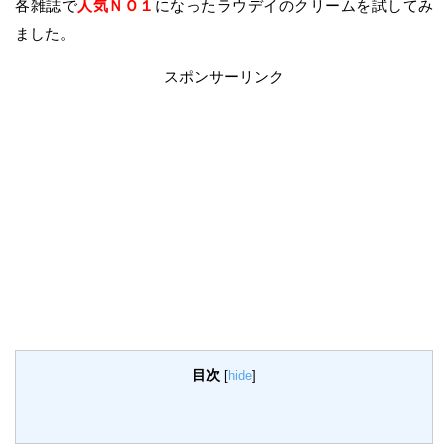
各雑誌で
人気ＮＯ１
になったラウデイのクリームを試してみ
ました。
スポンサーリンク
目次
[
hide
]