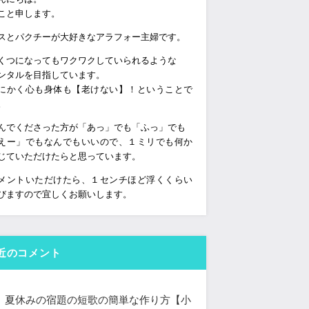
こと申します。
スとパクチーが大好きなアラフォー主婦です。
くつになってもワクワクしていられるような
ンタルを目指しています。
にかく心も身体も【老けない】！ということで
。
んでくださった方が「あっ」でも「ふっ」でも
えー」でもなんでもいいので、１ミリでも何か
じていただけたらと思っています。
メントいただけたら、１センチほど浮くくらい
びますので宜しくお願いします。
近のコメント
夏休みの宿題の短歌の簡単な作り方【小