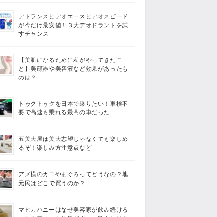
デトランスとデオエースとデオスピード
が今だけ最安値！３大デオドラントを試
すチャンス
【美肌になるために私がやってきたこ
と】美顔器や美容液など効果があったも
のは？
トゥクトゥクを日本で乗りたい！車検不
要で高速も乗れる最高の車だった
五美大展は美大志望じゃなくても楽しめ
るぞ！楽しみ方注意点など
アメ横のカニやまぐろってどうなの？地
元民はどこで買うのか？
マヒカハニーはなぜ美容家が飲み続ける