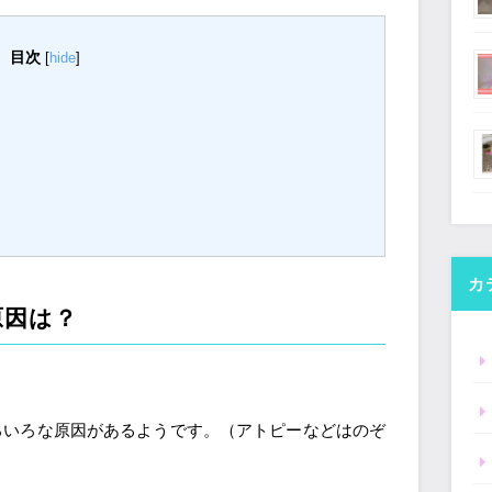
目次
[
hide
]
カ
原因は？
ろいろな原因があるようです。（アトピーなどはのぞ