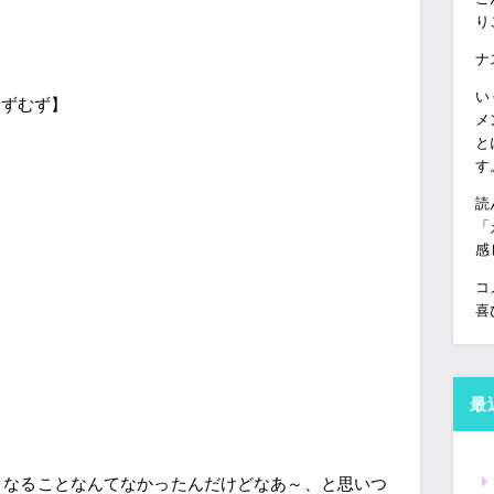
り
ナ
い
むずむず】
メ
と
す
読
「
感
コ
喜
最
くなることなんてなかったんだけどなあ～、と思いつ