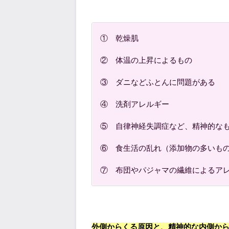
① 乾燥肌
② 体温の上昇によるもの
③ ダニなどふとんに問題がある
④ 洗剤アレルギー
⑤ 自律神経失調症など、精神的な
⑥ 食生活の乱れ（添加物の多いも
⑦ 布団やパジャマの繊維によるア
外側からくる原因と、精神的な内側か