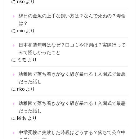
に
riko
より
縁日の金魚の上手な飼い方は？なんで死ぬの？寿命
は？
に
mio
より
日本和装無料はなぜ？口コミや評判は？実際行って
みて怪しかったこと
に
ミモ
より
幼稚園で落ち着きがなく騒ぎ暴れる！入園式で最悪
だった話し
に
riko
より
幼稚園で落ち着きがなく騒ぎ暴れる！入園式で最悪
だった話し
に
匿名
より
中学受験に失敗した時親はどうする？落ちて公立中