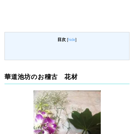
目次
[
hide
]
華道池坊のお稽古 花材