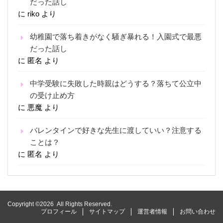
だった話し
に
riko
より
幼稚園で落ち着きがなく騒ぎ暴れる！入園式で最悪
だった話し
に
匿名
より
中学受験に失敗した時親はどうする？落ちて公立中
の受け止め方
に
悪魔
より
バレンタインで好きな先生に渡していい？注意する
ことは？
に
匿名
より
Copyright ©2026 All Rights Reserved.
プロフィール
サイトマップ
運営者情報
お問い合わせ