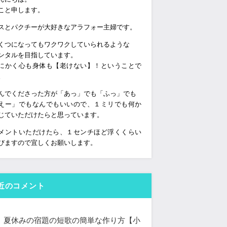
こと申します。
スとパクチーが大好きなアラフォー主婦です。
くつになってもワクワクしていられるような
ンタルを目指しています。
にかく心も身体も【老けない】！ということで
。
んでくださった方が「あっ」でも「ふっ」でも
えー」でもなんでもいいので、１ミリでも何か
じていただけたらと思っています。
メントいただけたら、１センチほど浮くくらい
びますので宜しくお願いします。
近のコメント
夏休みの宿題の短歌の簡単な作り方【小