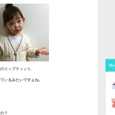
Re
気のリップティント。
っているみたいですよね。
なの？