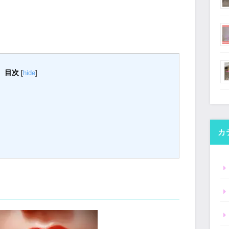
目次
[
hide
]
カ