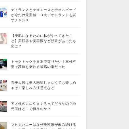
デトランスとデオエースとデオスピード
が今だけ最安値！３大デオドラントを試
すチャンス
【美肌になるために私がやってきたこ
と】美顔器や美容液など効果があったも
のは？
トゥクトゥクを日本で乗りたい！車検不
要で高速も乗れる最高の車だった
五美大展は美大志望じゃなくても楽しめ
るぞ！楽しみ方注意点など
アメ横のカニやまぐろってどうなの？地
元民はどこで買うのか？
マヒカハニーはなぜ美容家が飲み続ける