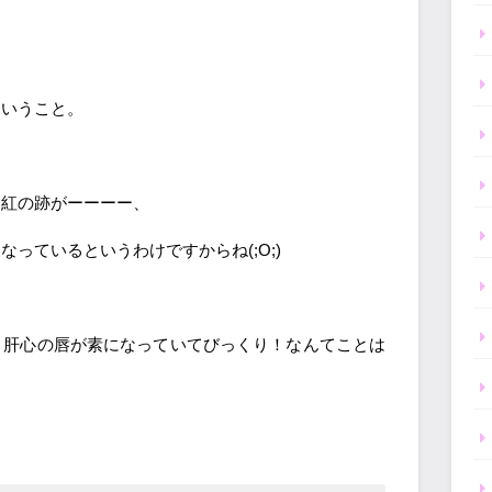
ということ。
口紅の跡がーーーー、
っているというわけですからね(;O;)
、肝心の唇が素になっていてびっくり！なんてことは