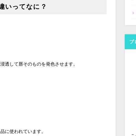
違いってなに？
、
プ
に浸透して唇そのものを発色させます。
。
用品に使われています。
こ