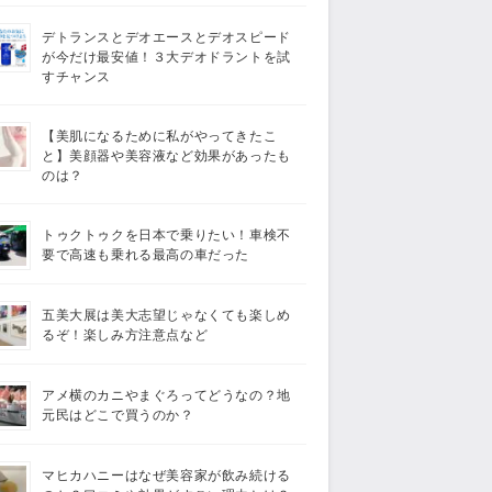
デトランスとデオエースとデオスピード
が今だけ最安値！３大デオドラントを試
すチャンス
【美肌になるために私がやってきたこ
と】美顔器や美容液など効果があったも
のは？
トゥクトゥクを日本で乗りたい！車検不
要で高速も乗れる最高の車だった
五美大展は美大志望じゃなくても楽しめ
るぞ！楽しみ方注意点など
アメ横のカニやまぐろってどうなの？地
元民はどこで買うのか？
マヒカハニーはなぜ美容家が飲み続ける