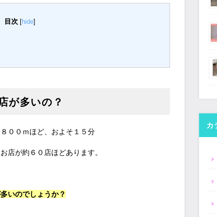
目次
[
hide
]
店が多いの？
カ
て８００ｍほど、およそ１５分
るお店が約６０店ほどあります。
が多いのでしょうか？