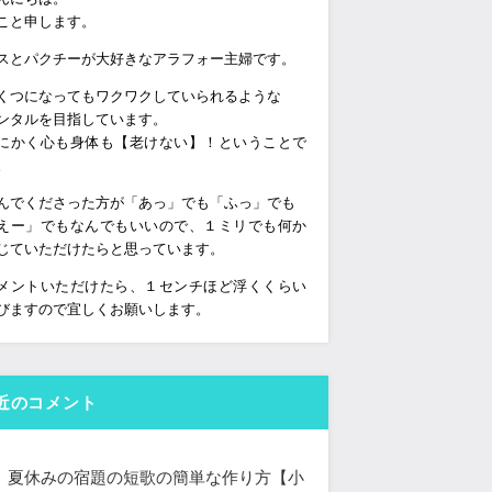
こと申します。
スとパクチーが大好きなアラフォー主婦です。
くつになってもワクワクしていられるような
ンタルを目指しています。
にかく心も身体も【老けない】！ということで
。
んでくださった方が「あっ」でも「ふっ」でも
えー」でもなんでもいいので、１ミリでも何か
じていただけたらと思っています。
メントいただけたら、１センチほど浮くくらい
びますので宜しくお願いします。
近のコメント
夏休みの宿題の短歌の簡単な作り方【小