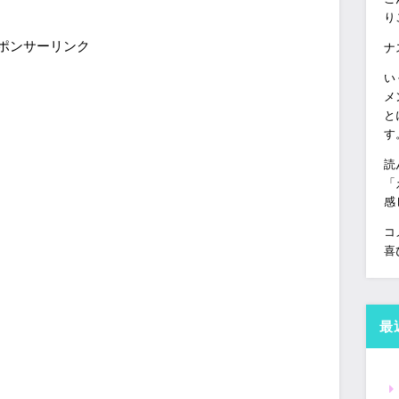
り
ポンサーリンク
ナ
い
メ
と
す
読
「
感
コ
喜
最