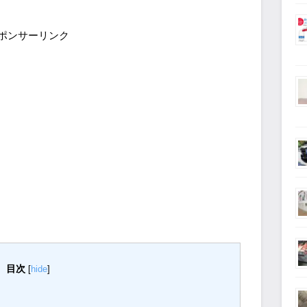
ポンサーリンク
目次
[
hide
]