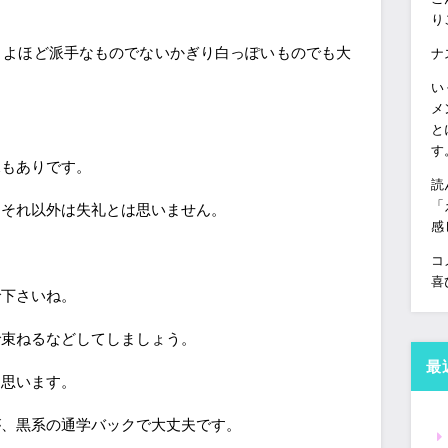
り
、よほど派手なものでないかぎり白っぽいものでも大
ナ
い
メ
と
す
況もありです。
読
「
らそれ以外は失礼とは思いません。
感
コ
喜
で下さいね。
で束ねるなどしてしましょう。
最
と思います。
が、黒系の通学バックで大丈夫です。