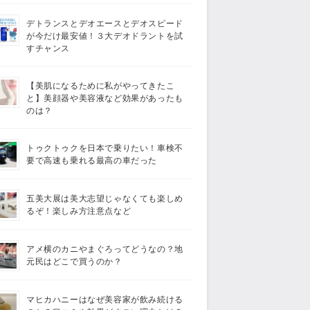
デトランスとデオエースとデオスピード
が今だけ最安値！３大デオドラントを試
すチャンス
【美肌になるために私がやってきたこ
と】美顔器や美容液など効果があったも
のは？
トゥクトゥクを日本で乗りたい！車検不
要で高速も乗れる最高の車だった
五美大展は美大志望じゃなくても楽しめ
るぞ！楽しみ方注意点など
アメ横のカニやまぐろってどうなの？地
元民はどこで買うのか？
マヒカハニーはなぜ美容家が飲み続ける