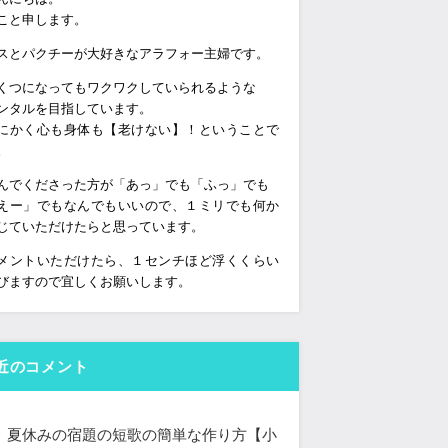
こと申します。
スとパクチーが大好きなアラフォー主婦です。
くつになってもワクワクしていられるような
ンタルを目指しています。
にかく心も身体も【老けない】！ということで
。
んでくださった方が「あっ」でも「ふっ」でも
えー」でもなんでもいいので、１ミリでも何か
じていただけたらと思っています。
メントいただけたら、１センチほど浮くくらい
びますので宜しくお願いします。
近のコメント
夏休みの宿題の短歌の簡単な作り方【小