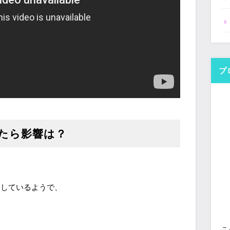
プ
たら影響は？
としているようで、
こ