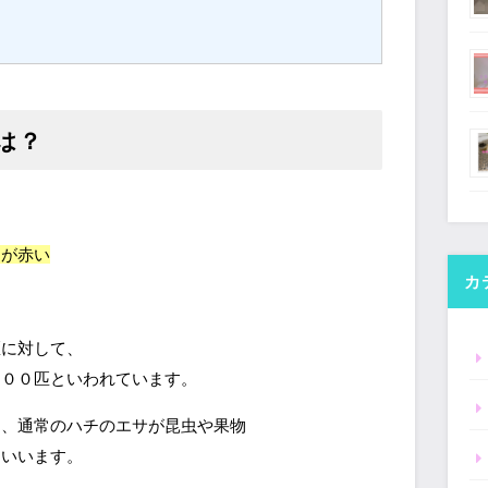
は？
が赤い
カ
匹に対して、
０００匹といわれています。
は、通常のハチのエサが昆虫や果物
といいます。