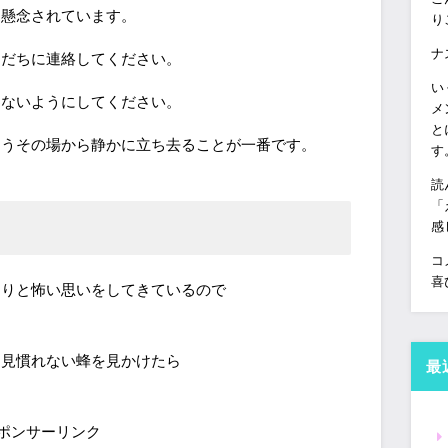
と懸念されています。
り
ナ
ただちに連絡してください。
い
わないようにしてください。
メ
と
ようその場から静かに立ち去ることが一番です。
す
読
「
感
コ
喜
たりと怖い思いをしてきているので
も見慣れない蜂を見かけたら
最
。
ポンサーリンク