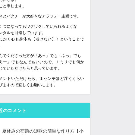
こと申します。
スとパクチーが大好きなアラフォー主婦です。
くつになってもワクワクしていられるような
ンタルを目指しています。
にかく心も身体も【老けない】！ということで
。
んでくださった方が「あっ」でも「ふっ」でも
えー」でもなんでもいいので、１ミリでも何か
じていただけたらと思っています。
メントいただけたら、１センチほど浮くくらい
びますので宜しくお願いします。
近のコメント
夏休みの宿題の短歌の簡単な作り方【小