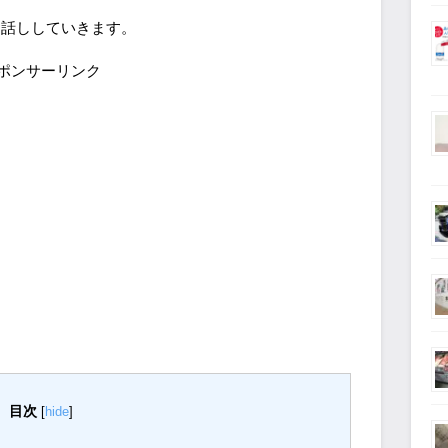
お話ししていきます。
ポンサーリンク
目次
[
hide
]