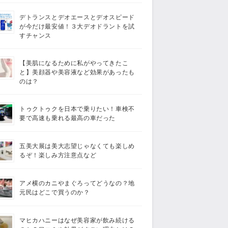
デトランスとデオエースとデオスピード
が今だけ最安値！３大デオドラントを試
すチャンス
【美肌になるために私がやってきたこ
と】美顔器や美容液など効果があったも
のは？
トゥクトゥクを日本で乗りたい！車検不
要で高速も乗れる最高の車だった
五美大展は美大志望じゃなくても楽しめ
るぞ！楽しみ方注意点など
アメ横のカニやまぐろってどうなの？地
元民はどこで買うのか？
マヒカハニーはなぜ美容家が飲み続ける