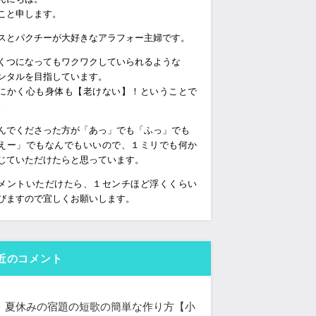
こと申します。
スとパクチーが大好きなアラフォー主婦です。
くつになってもワクワクしていられるような
ンタルを目指しています。
にかく心も身体も【老けない】！ということで
。
んでくださった方が「あっ」でも「ふっ」でも
えー」でもなんでもいいので、１ミリでも何か
じていただけたらと思っています。
メントいただけたら、１センチほど浮くくらい
びますので宜しくお願いします。
近のコメント
夏休みの宿題の短歌の簡単な作り方【小