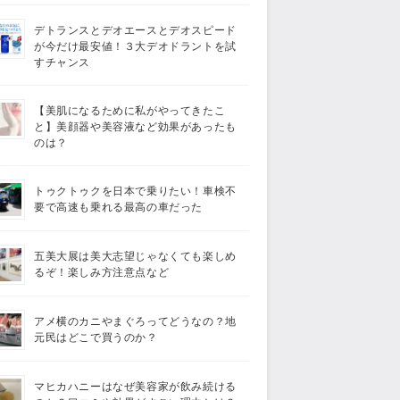
デトランスとデオエースとデオスピード
が今だけ最安値！３大デオドラントを試
すチャンス
【美肌になるために私がやってきたこ
と】美顔器や美容液など効果があったも
のは？
トゥクトゥクを日本で乗りたい！車検不
要で高速も乗れる最高の車だった
五美大展は美大志望じゃなくても楽しめ
るぞ！楽しみ方注意点など
アメ横のカニやまぐろってどうなの？地
元民はどこで買うのか？
マヒカハニーはなぜ美容家が飲み続ける