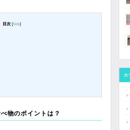
目次
[
hide
]
カ
食べ物のポイントは？