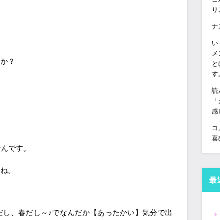
り
ナ
い
メ
すか？
と
す
読
「
感
コ
喜
なんです。
よね。
最
だし、春だし～♪でなんだか【あったかい】気分で出