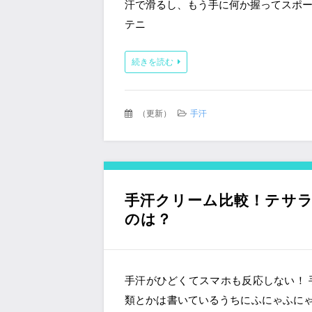
汗で滑るし、もう手に何か握ってスポー
テニ
続きを読む
（
更新
）
手汗
手汗クリーム比較！テサ
のは？
手汗がひどくてスマホも反応しない！ 
類とかは書いているうちにふにゃふに