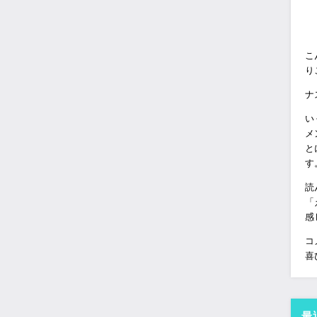
こ
り
ナ
い
メ
と
す
読
「
感
コ
喜
最