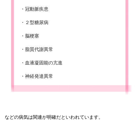
・冠動脈疾患
・２型糖尿病
・脳梗塞
・脂質代謝異常
・血液凝固能の亢進
・神経発達異常
などの病気は関連が明確だといわれています。